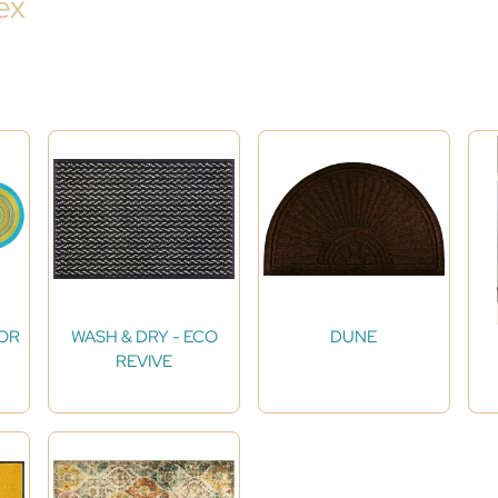
ex
COR
WASH & DRY - ECO
DUNE
REVIVE