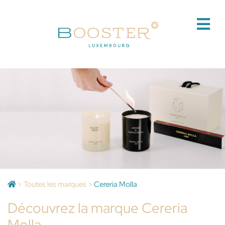
>
Toutes les marques
>
Cereria Molla
Découvrez la marque Cereria
Molla