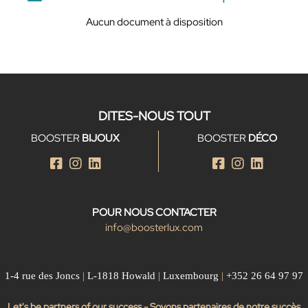
Aucun document à disposition
DITES-NOUS TOUT
BOOSTER
BIJOUX
BOOSTER
DÉCO
POUR NOUS CONTACTER
info@boosterlux.com
1-4 rue des Joncs
|
L-1818 Howald
|
Luxembourg
|
+352 26 64 97 97
Let's be partners of our success - Soyons partenaires de notre succès